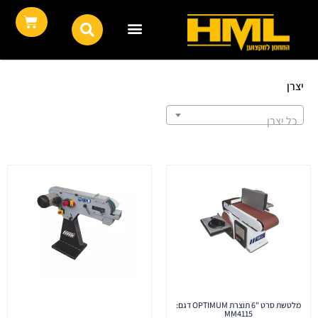
יצרן
כל יצרן
מלטשת סרט "6 תוצרת OPTIMUM דגם:
MM4115