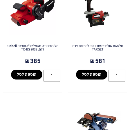
מלטשת שולחנית עם דיסק ליטוש תוצרת
מלטשת סרט חשמלית "3 תוצרת Einhell
TARGET
דגם: TC-BS 8038
₪
385
₪
581
הוספה לסל
הוספה לסל