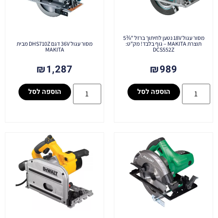
מסור עגול 18V נטען לחיתוך ברזל "⅜5
תוצרת MAKITA – גוף בלבד! מק"ט:
מסור עגול 36V דגם DHS710Z מבית
MAKITA
DCS552Z
₪
1,287
₪
989
הוספה לסל
הוספה לסל