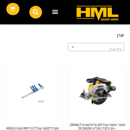
יצרן
כל יצרן
מסור / משור עגול 165 מ"מ תוצרת DEWALT
– גוף בלבד! מק"ט: DCS565N
מוביל למסור עגול RIP CUT תוצרת KREG