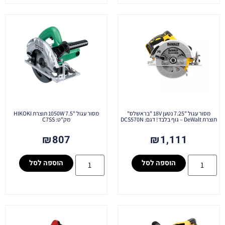
מסור עגול "7.25 נטען 18V "בראשלס"
מסור עגול "7.5 1050W תוצרת HIKOKI
תוצרת DeWalt – גוף בלבד! דגם: DCS570N
מק"ט: C7SS
₪
807
₪
1,111
הוספה לסל
הוספה לסל