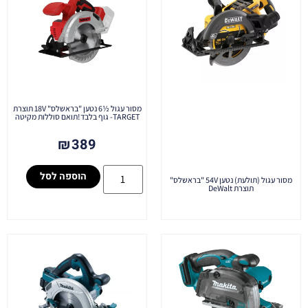
מסור עגול ½6 נטען "בראשלס" 18V תוצרת
TARGET- גוף בלבד!תואם סוללות מקיטה
₪
389
הוספה לסל
מסור עגול (תולעת) נטען 54V "בראשלס"
תוצרת DeWalt