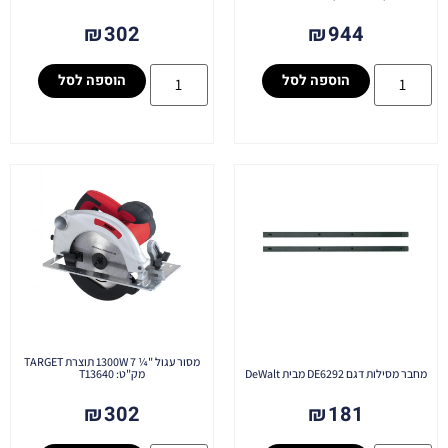
₪
302
₪
944
הוספה לסל
הוספה לסל
מסור עגול "¼ 7 1300W תוצרת TARGET
מחבר מסילות דגם DE6292 מבית DeWalt
מק"ט: T13640
₪
302
₪
181