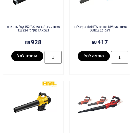
מפוח נטען 18V תוצרת MAKITA גוף בלבד!
מפוח עלים "בראשלס" 152 קמ"ש תוצרת
דגם: DUB185Z
TARGET מק"ט: T13224
₪
928
₪
417
הוספה לסל
הוספה לסל