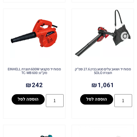
מפוח יד ושואב עלים מנוע בנזין 27.6 סמ"ק
מפוח יד מקצועי 600W תוצרת EINHELL
תוצרת SOLO
מק"ט: TC-WB 600
₪
242
₪
1,061
הוספה לסל
הוספה לסל