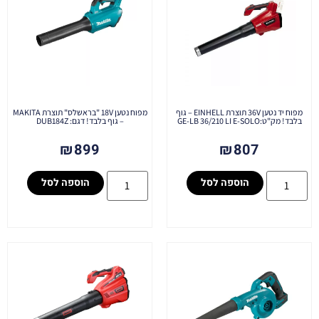
מפוח יד נטען 36V תוצרת EINHELL – גוף
מפוח נטען 18V "בראשלס" תוצרת MAKITA
בלבד! מק"ט:GE-LB 36/210 LI E-SOLO
– גוף בלבד! דגם: DUB184Z
₪
899
₪
807
הוספה לסל
הוספה לסל