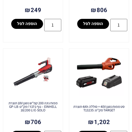
₪
249
₪
806
הוספה לסל
הוספה לסל
מפוח גינה 200 קמ"ש נטען 18V תוצרת
סט מפוח נטען 40V + סוללה 4Ah תוצרת
EINHELL – גוף בלבד! מק"ט: GP-LB
TARGET מק"ט: T13235
18/200 LI E-SOLO
₪
706
₪
1,202