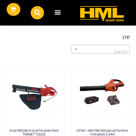
יצרן
כל יצרן
מפוח עלים נטען 40V PBC40S + סוללה
מפוח שואב עלים גורס PB3200 מבית
2.5AH ומטען מהיר
TARGET T13215