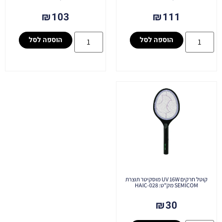
₪
103
₪
111
הוספה לסל
הוספה לסל
קוטל חרקים UV 16W מוסקיטר תוצרת
SEMICOM מק"ט: HAIC-028
₪
30