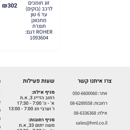
זוג תומכים
₪
302
לרכב (בוקים)
עד 6 טון
מתכוונן
תוצרת
ROHER דגם:
1093604
צרו איתנו קשר
שעות פעילות
מ
סניף אילת:
א
אתר: 050-6600060
רחוב הדייג 3, א.ת
ת
רחובות: 08-6289558
א' - ה' 7:00 - 17:30
ו' וערבי חג 7:00 - 13:00
מ
אילת: 08-6336368
מ
סניף רחובות:
sales@hml.co.il
משה יתום 33, א.ת
מ