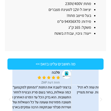
מתח: 230V/400V
יציאה ל-12V לטעינת מצברים
בעל מייצב מתח!
מידות: 94X56X70 ס"מ
משקל: 165 ק"ג
ייעוד: גיבוי, עבודה בשטח
מה חושבים עלינו בזאפ >>
סלבה
ג






חוות דעת ZAP
ח
שזה לא רגיל
ברצוני לשבח את החנות ״המחסן למקצוען״. פניתי אליהם עם
חיפשתי כ
ויין
כמה שאלות, בחור בשם סריג הבטיח לחזור אליי עם כל
שהתלבטתי
התשובות. הוא בדק הכל עד הפרט האחרון וחזר אליי עם
לך תדע מת
תשובה מפורטת שעונה על כל השאלות שלי. קיבלתי יחס
בזאפ ראי
ושירות סבלני שבתקווה הרבה עסקים בארץ היו פועלים בדיוק
ההזמנה ו