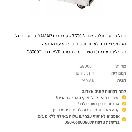
דיזל גנרטור תלת-פאזי 7600W שקט מבית YAMAR, גנרטור דיזל
מקצועי ואיכותי לעבודות שונות, מגיע עם התנעה
חשמלית(סטרטר)+מצבר+מייצב מתח AVR. דגם: G8000T
מק"ט
G8000T
קטגוריה
דיזל גנרטור
תגית
YAMAR
למה לקוחות קונים אצלנו:
משלוח מהיר לכל חלקי הארץ עד הבית!
אחריות יבואן רשמי בלבד!
קניה מאובטחת ושירות לקוחות יוצא דופן
אופציה לאיסוף עצמי/משלוח באילת ללא מע"מ
בהזמנה טלפונית 050-6600060