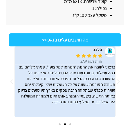
קוטר שרשרת: 6X18 מ"מ
נפילה: 1
משקל עצמי: 10 ק"ג
מה חושבים עלינו בזאפ >>
סלבה
ג






חוות דעת ZAP
ח
שזה לא רגיל
ברצוני לשבח את החנות ״המחסן למקצוען״. פניתי אליהם עם
חיפשתי כ
ויין
כמה שאלות, בחור בשם סריג הבטיח לחזור אליי עם כל
שהתלבטתי
התשובות. הוא בדק הכל עד הפרט האחרון וחזר אליי עם
לך תדע מת
תשובה מפורטת שעונה על כל השאלות שלי. קיבלתי יחס
בזאפ ראי
ושירות סבלני שבתקווה הרבה עסקים בארץ היו פועלים בדיוק
ההזמנה ו
באותה הגישה. ביצעתי הזמנה באותו היום ולמחרת המשלוח
סגור. יום
היה אצלי בבית. ממליץ בחום ותודה רבה
מהשליח. 
ובהמשך ה
חברים, שא