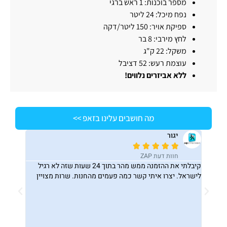
מספר בוכנות: 1 ראש ברגי
נפח מיכל: 24 ליטר
ספיקת אויר: 150 ליטר/דקה
לחץ מירבי: 8 בר
משקל: 22 ק"ג
עוצמת רעש: 52 דציבל
ללא אביזרים נלווים!
מה חושבים עלינו בזאפ >>
סלבה






חוות דעת ZAP
קיבלתי את ההזמנה ממש מהר בתוך 24 שעות שזה לא רגיל
ברצוני לשבח את החנות ״המחסן למקצ
 קשר כמה פעמים מהחנות. שרות מצויין
כמה שאלות, בחור בשם סריג הבטיח לח
התשובות. הוא בדק הכל עד הפרט האחר
תשובה מפורטת שעונה על כל השאלות
ושירות סבלני שבתקווה הרבה עסקים ב
באותה הגישה. ביצעתי הזמנה באותו 
היה אצלי בבית. ממליץ בחום ותודה ר