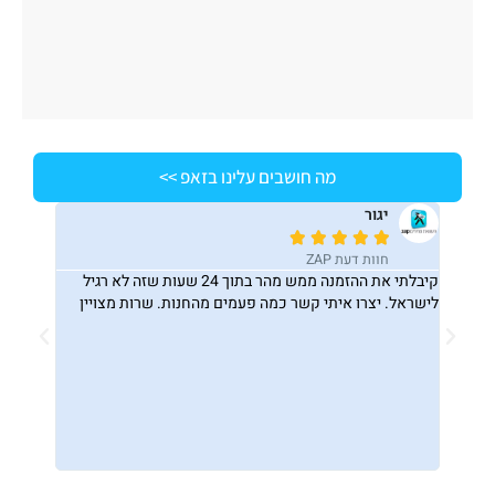
מה חושבים עלינו בזאפ >>
יגור
ס






חוות דעת ZAP
ח
מת
קיבלתי את ההזמנה ממש מהר בתוך 24 שעות שזה לא רגיל
ברצוני ל
אילת..
לישראל. יצרו איתי קשר כמה פעמים מהחנות. שרות מצויין
כמה שאלו
קורות
התשובות.
אחרי
תשובה מפ
שהכל
ושירות ס
ר טלפון
באותה הג
היה אצלי
ר.
י ספק :)